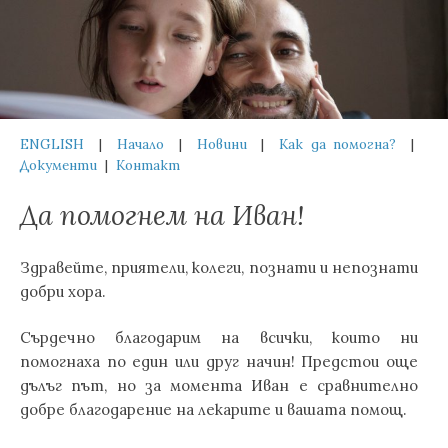
Skip
to
content
ENGLISH
|
Начало
|
Новини
|
Как да помогна?
|
Документи
|
Контакт
Да помогнем на Иван!
Здравейте, приятели, колеги, познати и непознати
добри хора.
Сърдечно благодарим на всички, които ни
помогнаха по един или друг начин! Предстои още
дълъг път, но за момента Иван е сравнително
добре благодарение на лекарите и вашата помощ.